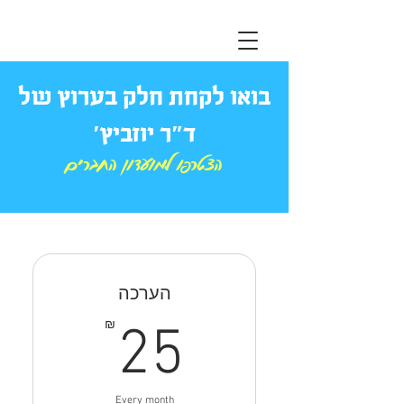
בואו לקחת חלק בערוץ של
ד״ר יוזביץ׳
הצטרפו למועדון החברים
הערכה
25₪
₪
25
Every month