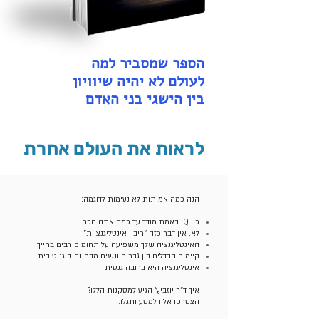
הספר שמסביר למה
לעולם לא יהיה שיוויון
בין הישגי בני האדם
לראות את העולם אחרת
הנה כמה אמיתות לא נעימות לדוגמה:
כן. IQ באמת מודד עד כמה אתה חכם
לא. אין דבר כזה “ריבוי אינטליגנציות”
האינטליגנציה שלך משפיעה על תחומים רבים בחייך
קיימים הבדלים בין גברים ונשים מבחינה קוגניטיבית
אינטליגנציה היא ברובה גנטית
איך ד״ר יוזביץ׳ הגיע למסקנות הללו?
הצטרפו אליו למסע ותגלו.