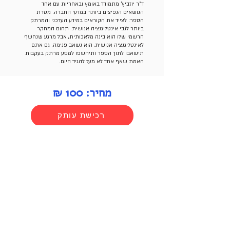
ד”ר יוזביץ’ מתמודד באומץ ובאחריות עם אחד
הנושאים הנפיצים ביותר במדעי החברה. מטרת
הספר: לצייד את הקוראים במידע העדכני והמרתק
ביותר לגבי אינטליגנציה אנושית. תחום המחקר
הרשמי שלו הוא בינה מלאכותית, אבל מרגע שנחשף
לאינטליגנציה אנושית, הוא נשאב פנימה. גם אתם
תישאבו לתוך הספר ותיחשפו למסע מרתק בעקבות
האמת שאף אחד לא מעז להגיד היום.
מחיר: 100 ₪
רכישת עותק