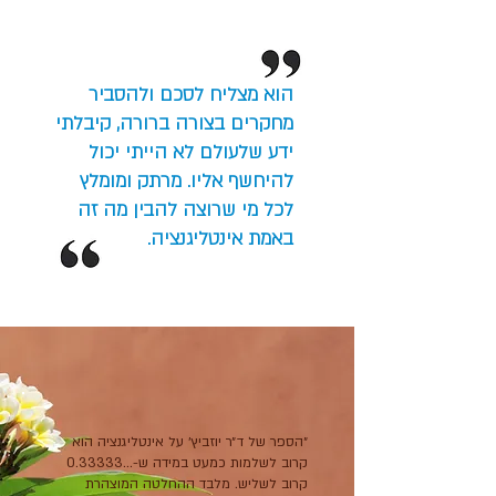
הוא מצליח לסכם ולהסביר
מחקרים בצורה ברורה, קיבלתי
ידע שלעולם לא הייתי יכול
להיחשף אליו. מרתק ומומלץ
לכל מי שרוצה להבין מה זה
באמת אינטליגנציה.
״הספר של ד״ר יוזביץ׳ על אינטליגנציה הוא
קרוב לשלמות כמעט במידה ש-…0.33333
קרוב לשליש. מלבד ההחלטה המוצהרת