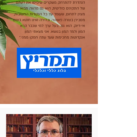
הנהדרת להתרחק משקרים שיפיסו את דעתם
של התקינים פוליטית, הוא גם מהווה מבוא
מצוין לתחום, שעומד על כל הנקודות החשובות,
מסבירן בצורה פשוטה ובהירה ואינו חוטא בשום
אי-דיוק. הוא גם בעל ערך למי שכבר קרא
המון ולמד המון בנושא. אני מצאתי המון
אנקדוטות מחכימות שעד עתה חמקו ממני.״