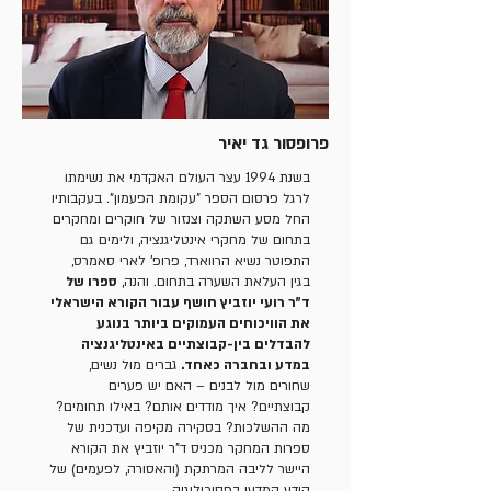
פרופסור גד יאיר
בשנת 1994 עצר העולם האקדמי את נשימתו
לרגל פרסום הספר "עקומת הפעמון". בעקבותיו
החל מסע השתקה וצנזור של חוקרים ומחקרים
בתחום של מחקרי אינטליגנציה, ולימים גם
התפוטר נשיא הרווארד, פרופ' לארי סאמרס,
בגין העלאת השערה בתחום. והנה,
ספרו של
ד"ר רועי יוזביץ חושף עבור הקורא הישראלי
את הוויכוחים העמוקים ביותר בנוגע
להבדלים בין-קבוצתיים באינטליגנציה
במדע ובחברה כאחד.
גברים מול נשים,
שחורים מול לבנים – האם יש פערים
קבוצתיים? איך מודדים אותם? באילו תחומים?
מה ההשלכות? בסקירה מקיפה ועדכנית של
ספרות המחקר מכניס ד"ר יוזביץ את הקורא
היישר לליבה המרתקת (והאסורה, לפעמים) של
הידע המדעי בפסיכולוגיה.