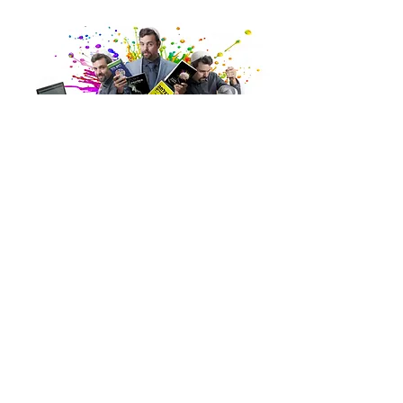
דיגיטלית,
לחצו כאן
קחו אותי לחנות של ד״ר יוזביץ׳ בבקשה