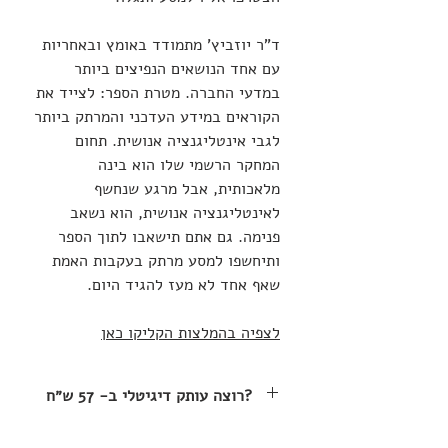
ד”ר יוזביץ’ מתמודד באומץ ובאחריות
עם אחד הנושאים הנפיצים ביותר
במדעי החברה. מטרת הספר: לצייד את
הקוראים במידע העדכני והמרתק ביותר
לגבי אינטליגנציה אנושית. תחום
המחקר הרשמי שלו הוא בינה
מלאכותית, אבל מרגע שנחשף
לאינטליגנציה אנושית, הוא נשאב
פנימה. גם אתם תישאבו לתוך הספר
ותיחשפו למסע מרתק בעקבות האמת
שאף אחד לא מעז להגיד היום.
לצפיה בהמלצות הקליקו כאן
רוצה עותק דיגיטלי ב- 57 ש״ח?
.אם מתאים לכם לקרוא את הספר בגרסה