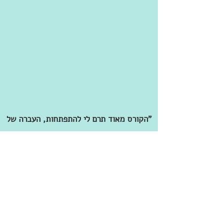
"הקורס מאוד תרם לי להתפתחות, העברה של
התכנים היא מאוד יסודית ומקיפה, והדרך
שרועי מעביר היא פשוט נעימה - ממליץ
בחום!"
-רועי